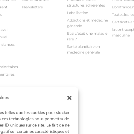
structures adhérentes
rent
Newsletters
Ebmfrance.n
Labellisation
s
Toutes les re
Addictions et médecine
Certificats-a
générale
avail
la contracept
Et si c’était une maladie
masculine
nuel
rare ?
nstances
Santé planétaire en
médecine générale
rioritaires
mentaires
okies
ies telles que les cookies pour stocker
 à ces technologies nous permettra de
 ID uniques sur ce site. Le fait de ne
atif sur certaines caractéristiques et