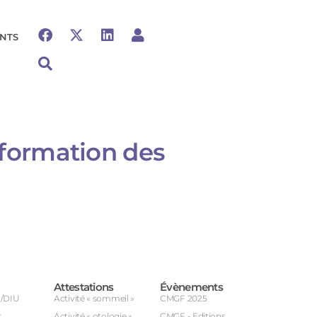
NTS
 formation des
Attestations
Évènements
U/DIU
Activité « sommeil »
CMGF 2025
r
Activité « otologie »
CMGF - Editions