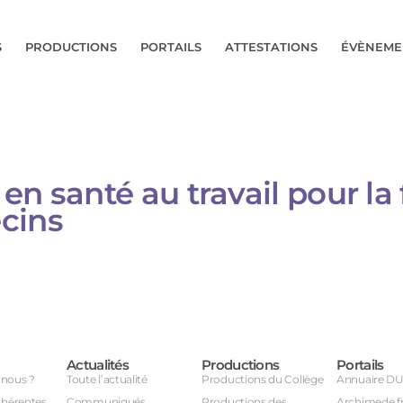
S
PRODUCTIONS
PORTAILS
ATTESTATIONS
ÉVÈNEME
en santé au travail pour la
s​​​​
Actualités
Productions
Portails
nous ?
Toute l’actualité
Productions du Collège
Annuaire D
dhérentes
Communiqués
Productions des
Archimede.f