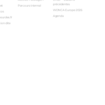
précédentes
et
Parcours triennal
WONCA Europe 2026
cos
Agenda
bsurdes.fr
ion dite