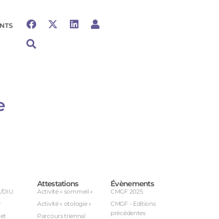
NTS
e
Attestations
Évènements
U/DIU
Activité « sommeil »
CMGF 2025
r
Activité « otologie »
CMGF - Editions
précédentes
et
Parcours triennal