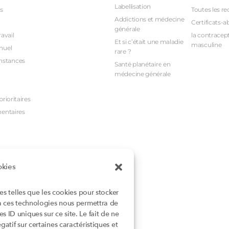
Labellisation
s
Toutes les re
Addictions et médecine
Certificats-a
générale
avail
la contracept
Et si c’était une maladie
masculine
nuel
rare ?
nstances
Santé planétaire en
médecine générale
rioritaires
mentaires
okies
ies telles que les cookies pour stocker
 à ces technologies nous permettra de
 ID uniques sur ce site. Le fait de ne
atif sur certaines caractéristiques et