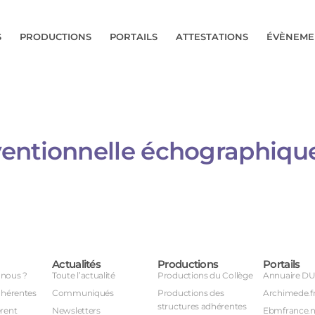
S
PRODUCTIONS
PORTAILS
ATTESTATIONS
ÉVÈNEME
ventionnelle échographiqu
Actualités
Productions
Portails
nous ?
Toute l’actualité
Productions du Collège
Annuaire D
dhérentes
Communiqués
Productions des
Archimede.f
structures adhérentes
rent
Newsletters
Ebmfrance.n