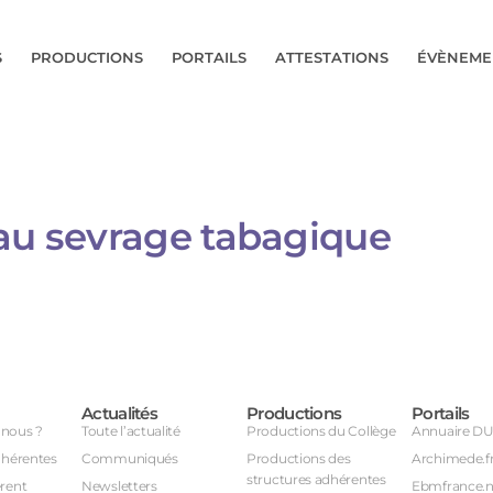
S
PRODUCTIONS
PORTAILS
ATTESTATIONS
ÉVÈNEME
u sevrage tabagique​​​​
Actualités
Productions
Portails
nous ?
Toute l’actualité
Productions du Collège
Annuaire D
dhérentes
Communiqués
Productions des
Archimede.f
structures adhérentes
rent
Newsletters
Ebmfrance.n