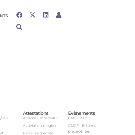
NTS
Attestations
Évènements
U/DIU
Activité « sommeil »
CMGF 2025
r
Activité « otologie »
CMGF - Editions
précédentes
et
Parcours triennal