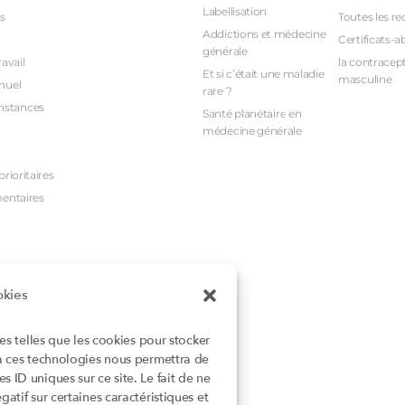
Labellisation
s
Toutes les re
Addictions et médecine
Certificats-a
générale
avail
la contracept
Et si c’était une maladie
masculine
nuel
rare ?
nstances
Santé planétaire en
médecine générale
rioritaires
mentaires
okies
ies telles que les cookies pour stocker
 à ces technologies nous permettra de
 ID uniques sur ce site. Le fait de ne
atif sur certaines caractéristiques et