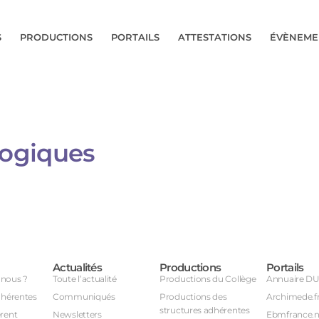
S
PRODUCTIONS
PORTAILS
ATTESTATIONS
ÉVÈNEME
giques​​
Actualités
Productions
Portails
nous ?
Toute l’actualité
Productions du Collège
Annuaire D
dhérentes
Communiqués
Productions des
Archimede.f
structures adhérentes
rent
Newsletters
Ebmfrance.n