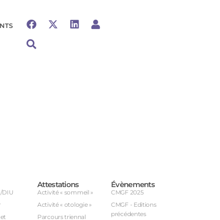
NTS
Attestations
Évènements
U/DIU
Activité « sommeil »
CMGF 2025
r
Activité « otologie »
CMGF - Editions
précédentes
et
Parcours triennal