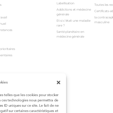
Labellisation
s
Toutes les re
Addictions et médecine
Certificats-a
générale
avail
la contracept
Et si c’était une maladie
masculine
nuel
rare ?
nstances
Santé planétaire en
médecine générale
rioritaires
mentaires
okies
ies telles que les cookies pour stocker
 à ces technologies nous permettra de
 ID uniques sur ce site. Le fait de ne
atif sur certaines caractéristiques et