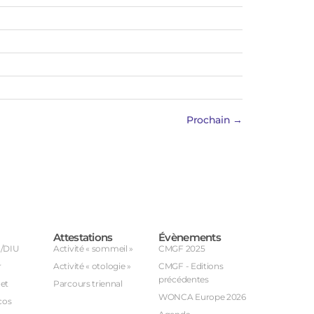
Prochain
→
Attestations
Évènements
U/DIU
Activité « sommeil »
CMGF 2025
r
Activité « otologie »
CMGF - Editions
précédentes
et
Parcours triennal
WONCA Europe 2026
cos