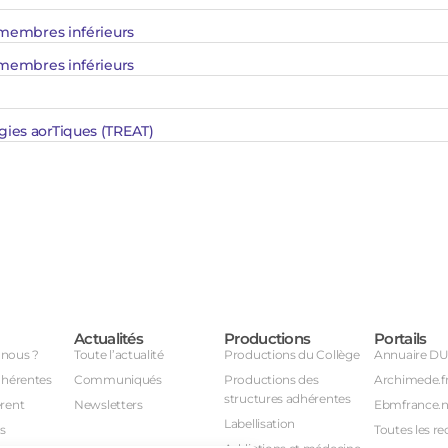
membres inférieurs​
 membres inférieurs
ies aorTiques (TREAT)
Actualités
Productions
Portails
nous ?
Toute l’actualité
Productions du Collège
Annuaire D
dhérentes
Communiqués
Productions des
Archimede.f
structures adhérentes
rent
Newsletters
Ebmfrance.n
Labellisation
s
Toutes les re