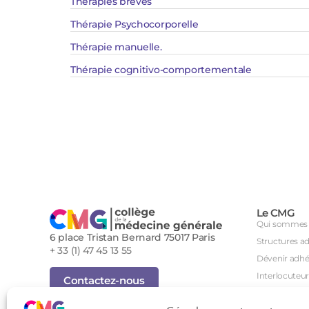
Thérapies brèves
Thérapie Psychocorporelle
Thérapie manuelle.
Thérapie cognitivo-comportementale
Le CMG
Qui sommes 
6 place Tristan Bernard 75017 Paris
Structures a
+ 33 (1) 47 45 13 55
Dévenir adhé
Interlocuteur
Contactez-nous
International
Inscription Newsletter