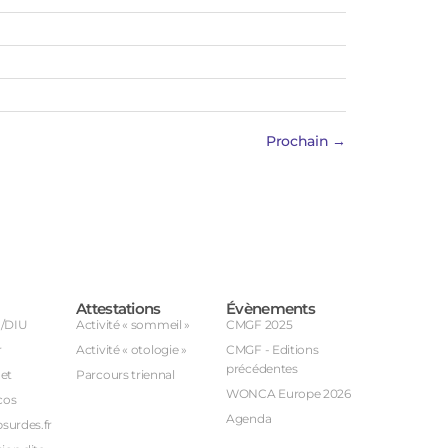
Prochain
→
Attestations
Évènements
U/DIU
Activité « sommeil »
CMGF 2025
r
Activité « otologie »
CMGF - Editions
précédentes
et
Parcours triennal
WONCA Europe 2026
cos
Agenda
bsurdes.fr