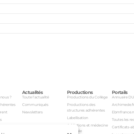
Actualités
Productions
Portails
nous ?
Toute l’actualité
Productions du Collège
Annuaire D
dhérentes
Communiqués
Productions des
Archimede.f
structures adhérentes
rent
Newsletters
Ebmfrance.n
Labellisation
s
Toutes les re
Addictions et médecine
Certificats-a
générale