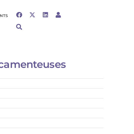
NTS
icamenteuses