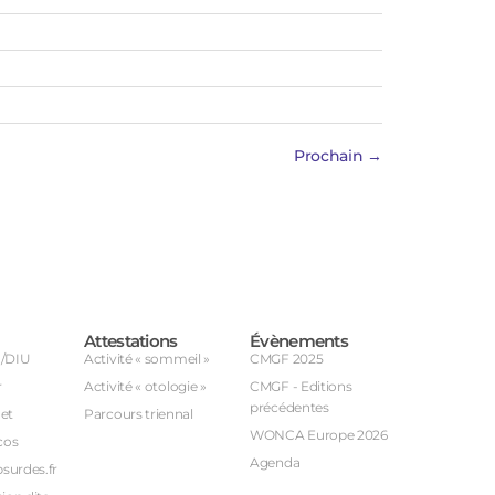
Prochain
→
Attestations
Évènements
U/DIU
Activité « sommeil »
CMGF 2025
r
Activité « otologie »
CMGF - Editions
précédentes
et
Parcours triennal
WONCA Europe 2026
cos
Agenda
bsurdes.fr