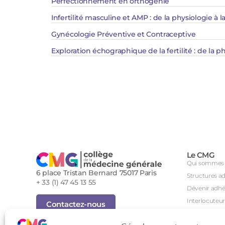
Perfectionnement en orthogénie
Infertilité masculine et AMP : de la physiologie à
Gynécologie Préventive et Contraceptive
Exploration échographique de la fertilité : de la p
Le CMG
Qui sommes 
6 place Tristan Bernard 75017 Paris
Structures a
+ 33 (1) 47 45 13 55
Dévenir adhé
Interlocuteur
Contactez-nous
International
Inscription Newsletter