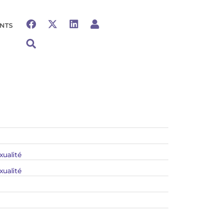
NTS
ualité​
xualité