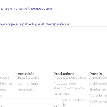
 la prise en charge thérapeutique
hysiologie à la pathologie et thérapeutique
Actualités
Productions
Portails
nous ?
Toute l’actualité
Productions du Collège
Annuaire D
dhérentes
Communiqués
Productions des
Archimede.f
structures adhérentes
rent
Newsletters
Ebmfrance.n
Labellisation
s
Toutes les re
Addictions et médecine
Certificats-a
générale