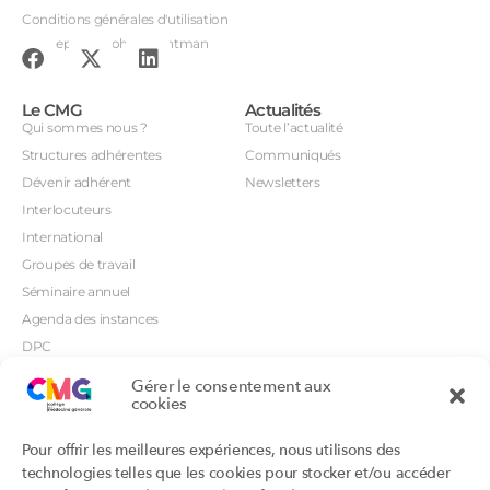
Conditions générales d'utilisation
Conception : John Brightman
Le CMG
Actualités
Qui sommes nous ?
Toute l’actualité
Structures adhérentes
Communiqués
Dévenir adhérent
Newsletters
Interlocuteurs
International
Groupes de travail
Séminaire annuel
Agenda des instances
DPC
CSI
Gérer le consentement aux
Orientations prioritaires
cookies
Textes règlementaires
Productions
Portails
Pour offrir les meilleures expériences, nous utilisons des
Productions du Collège
Annuaire DU/DIU
technologies telles que les cookies pour stocker et/ou accéder