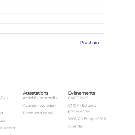
Prochain
→
Attestations
Évènements
U/DIU
Activité « sommeil »
CMGF 2025
r
Activité « otologie »
CMGF - Editions
précédentes
et
Parcours triennal
WONCA Europe 2026
cos
Agenda
bsurdes.fr