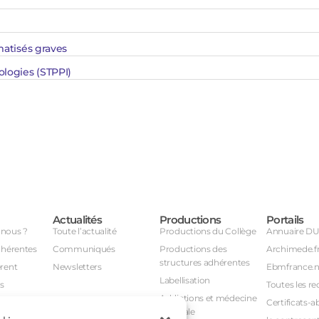
matisés graves
ologies (STPPI)
Actualités
Productions
Portails
nous ?
Toute l’actualité
Productions du Collège
Annuaire D
dhérentes
Communiqués
Productions des
Archimede.f
structures adhérentes
rent
Newsletters
Ebmfrance.n
Labellisation
s
Toutes les re
Addictions et médecine
Certificats-a
générale