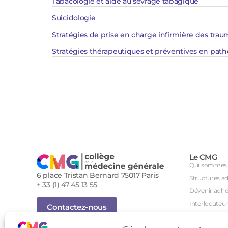
Tabacologie et aide au sevrage tabagique​​​​​​​​​
Suicidologie
Stratégies de prise en charge infirmière des trau
Stratégies thérapeutiques et préventives en path
Le CMG
Qui sommes 
6 place Tristan Bernard 75017 Paris
Structures a
+ 33 (1) 47 45 13 55
Dévenir adhé
Interlocuteur
Contactez-nous
International
Inscription Newsletter