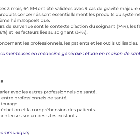
ces 3 mois, 64 EM ont été validées avec 9 cas de gravité majeure 
 produits concernés sont essentiellement les produits du systèm
stème hématopoïétique.
rs de survenue sont le contexte d’action du soignant (74%), les f
6%) et les facteurs liés au soignant (34%).
cernant les professionnels, les patients et les outils utilisables.
médicamenteuses en médecine générale : étude en maison de san
ÉE
arler avec les autres professionnels de santé.
 entre professionnels de santé.
ntourage.
 rédaction et la compréhension des patients.
nteuses sur un des sites existants
communiqué
)