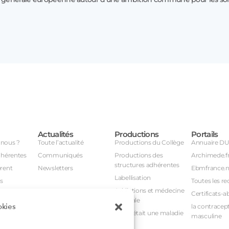
Actualités
Productions
Portails
nous ?
Toute l’actualité
Productions du Collège
Annuaire D
dhérentes
Communiqués
Productions des
Archimede.f
structures adhérentes
rent
Newsletters
Ebmfrance.n
Labellisation
s
Toutes les re
Addictions et médecine
Certificats-a
générale
okies
avail
la contracept
Et si c’était une maladie
masculine
nuel
rare ?