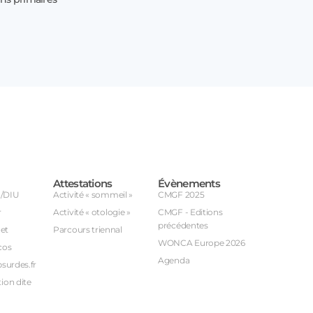
17 juillet 202
Profitez de
Attestations
Évènements
U/DIU
Activité « sommeil »
CMGF 2025
r
Activité « otologie »
CMGF - Editions
précédentes
et
Parcours triennal
WONCA Europe 2026
cos
Agenda
bsurdes.fr
ion dite