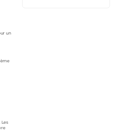
our un
stème
. Les
vre