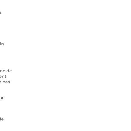
a
in
ion de
ient
n des
que
de