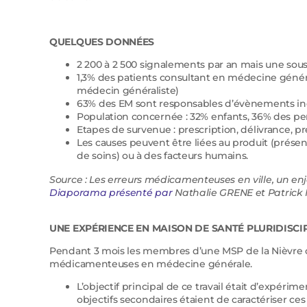
QUELQUES DONNÉES
2 200 à 2 500 signalements par an mais une sous
1,3% des patients consultant en médecine généra
médecin généraliste)
63% des EM sont responsables d’évènements ind
Population concernée : 32% enfants, 36% des pe
Etapes de survenue : prescription, délivrance, pr
Les causes peuvent être liées au produit (présen
de soins) ou à des facteurs humains.
Source : Les erreurs médicamenteuses en ville, un en
Diaporama présenté par
Nathalie GRENE et Patric
UNE EXPÉRIENCE EN MAISON DE SANTÉ PLURIDISCI
Pendant 3 mois les membres d’une MSP de la Nièvre 
médicamenteuses en médecine générale.
L’objectif principal de ce travail était d’expér
objectifs secondaires étaient de caractériser ce