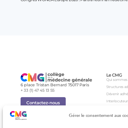
Le CMG
Qui sommes 
6 place Tristan Bernard 75017 Paris
Structures a
+ 33 (1) 47 45 13 55
Dévenir adhé
Interlocuteur
Contactez-nous
International
Inscription Newsletter
Gérer le consentement aux co
Groupes de tr
Foire aux questions (FAQ)
Séminaire an
Tous droits réservés - Novembre 2023