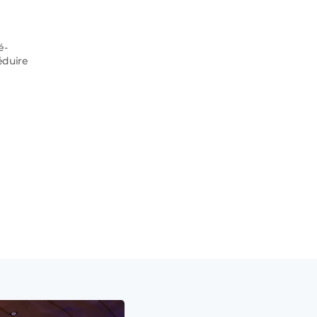
é-
éduire