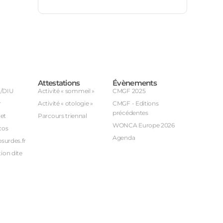
Attestations
Évènements
U/DIU
Activité « sommeil »
CMGF 2025
r
Activité « otologie »
CMGF - Editions
précédentes
et
Parcours triennal
WONCA Europe 2026
cos
Agenda
bsurdes.fr
ion dite