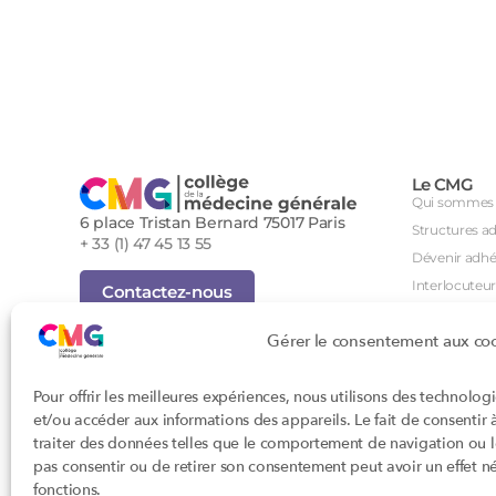
Le CMG
Qui sommes 
6 place Tristan Bernard 75017 Paris
Structures a
+ 33 (1) 47 45 13 55
Dévenir adhé
Interlocuteur
Contactez-nous
International
Inscription Newsletter
Gérer le consentement aux co
Groupes de tr
Foire aux questions (FAQ)
Séminaire an
Tous droits réservés - Novembre 2023
Pour offrir les meilleures expériences, nous utilisons des technolog
Agenda des i
Cookies
et/ou accéder aux informations des appareils. Le fait de consentir
Confidentialité
DPC
traiter des données telles que le comportement de navigation ou les
Conditions générales d'utilisation
CSI
pas consentir ou de retirer son consentement peut avoir un effet nég
Conception : John Brightman
Orientations p
fonctions.