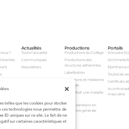
Actualités
Productions
Portails
nous ?
Toute l’actualité
Productions du Collège
Annuaire D
dhérentes
Communiqués
Productions des
Archimede.f
structures adhérentes
rent
Newsletters
Ebmfrance.n
Labellisation
s
Toutes les re
Addictions et médecine
Certificats-a
générale
okies
avail
la contracept
Et si c’était une maladie
masculine
nuel
rare ?
ies telles que les cookies pour stocker
nstances
Santé planétaire en
 à ces technologies nous permettra de
médecine générale
 ID uniques sur ce site. Le fait de ne
atif sur certaines caractéristiques et
rioritaires