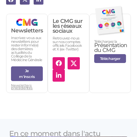
Le CMG sur
les réseaux
Newsletters
sociaux
Inscrivez-vous aux
Retrouvez-nous
Téléchargez la
newsletters pour
sur nos comptes
Présentation
rester informé(e)
officiels Facebook
des dernières
et X (ex-Twitter)
du CMG
actualités du
Collège de la
Télécharger
Médecine Générale
Je
m'inscris
Newsletters
précédentes
En ce moment dans l'actu