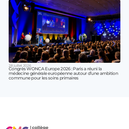
28 juillet 2026
Congrès WONCA Europe 2026 : Paris a réuni la
médecine générale européenne autour d’une ambition
17 jui
commune pour les soins primaires
Prof
!