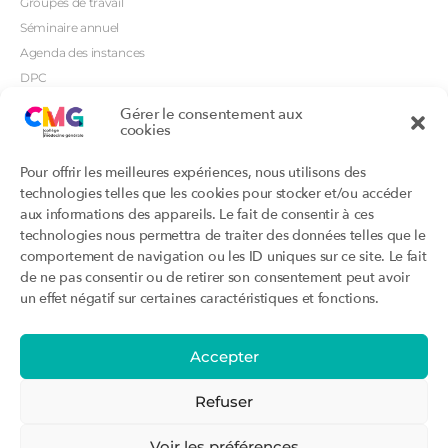
Groupes de travail
Séminaire annuel
Agenda des instances
DPC
CSI
Gérer le consentement aux
cookies
Orientations prioritaires
Textes règlementaires
Productions
Portails
Pour offrir les meilleures expériences, nous utilisons des
Productions du Collège
Annuaire DU/DIU
technologies telles que les cookies pour stocker et/ou accéder
Productions des structures
Archimede.fr
aux informations des appareils. Le fait de consentir à ces
adhérentes
technologies nous permettra de traiter des données telles que le
Ebmfrance.net
Labellisation
comportement de navigation ou les ID uniques sur ce site. Le fait
Toutes les recos
de ne pas consentir ou de retirer son consentement peut avoir
Addictions et médecine générale
Certificats-absurdes.fr
un effet négatif sur certaines caractéristiques et fonctions.
Et si c’était une maladie rare ?
la contraception dite masculine
Santé planétaire en médecine
générale
Accepter
Attestations
Évènements
Activité « sommeil »
CMGF 2025
Refuser
Activité « otologie »
CMGF - Editions précédentes
Parcours triennal
WONCA Europe 2026
Voir les préférences