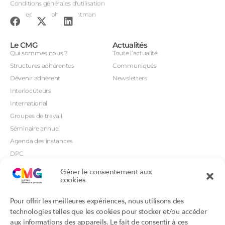
Conditions générales d'utilisation
Conception : John Brightman
Le CMG
Actualités
Qui sommes nous ?
Toute l’actualité
Structures adhérentes
Communiqués
Dévenir adhérent
Newsletters
Interlocuteurs
International
Groupes de travail
Séminaire annuel
Agenda des instances
DPC
CSI
Gérer le consentement aux
Orientations prioritaires
cookies
Textes règlementaires
Productions
Portails
Pour offrir les meilleures expériences, nous utilisons des
Productions du Collège
Annuaire DU/DIU
technologies telles que les cookies pour stocker et/ou accéder
Productions des structures
Archimede.fr
aux informations des appareils. Le fait de consentir à ces