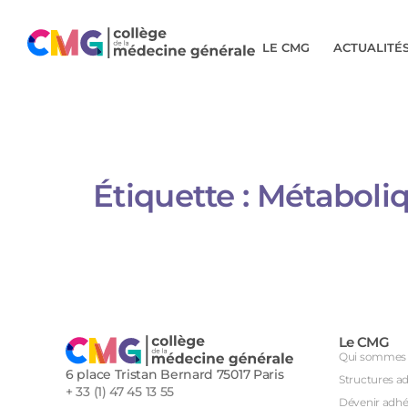
LE CMG
ACTUALITÉ
Étiquette :
Métaboliq
Le CMG
Qui sommes 
6 place Tristan Bernard 75017 Paris
Structures a
+ 33 (1) 47 45 13 55
Dévenir adhé