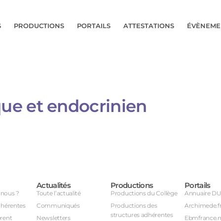
S
PRODUCTIONS
PORTAILS
ATTESTATIONS
ÉVÈNEME
ue et endocrinien
Actualités
Productions
Portails
nous ?
Toute l’actualité
Productions du Collège
Annuaire D
dhérentes
Communiqués
Productions des
Archimede.f
structures adhérentes
rent
Newsletters
Ebmfrance.n