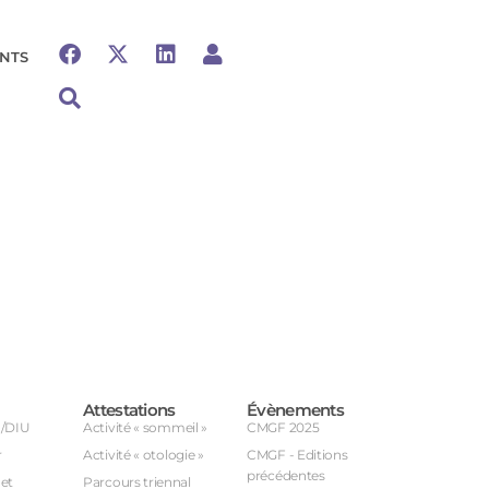
NTS
Attestations
Évènements
U/DIU
Activité « sommeil »
CMGF 2025
r
Activité « otologie »
CMGF - Editions
précédentes
et
Parcours triennal