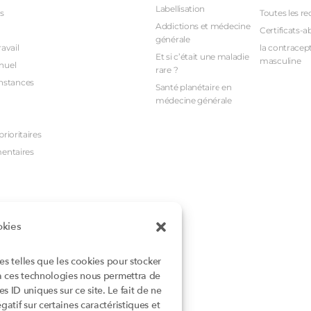
Labellisation
s
Toutes les re
Addictions et médecine
Certificats-a
générale
avail
la contracept
Et si c’était une maladie
masculine
nuel
rare ?
nstances
Santé planétaire en
médecine générale
rioritaires
mentaires
okies
ies telles que les cookies pour stocker
 à ces technologies nous permettra de
 ID uniques sur ce site. Le fait de ne
atif sur certaines caractéristiques et