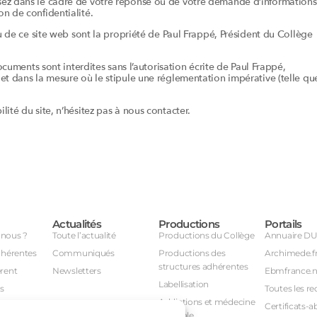
sez dans le cadre de votre réponse ou de votre demande d’informations
n de confidentialité.
nu de ce site web sont la propriété de Paul Frappé, Président du Collège
documents sont interdites sans l’autorisation écrite de Paul Frappé,
et dans la mesure où le stipule une réglementation impérative (telle qu
ité du site, n’hésitez pas à nous contacter.
Actualités
Productions
Portails
nous ?
Toute l’actualité
Productions du Collège
Annuaire D
dhérentes
Communiqués
Productions des
Archimede.f
structures adhérentes
rent
Newsletters
Ebmfrance.n
Labellisation
s
Toutes les re
Addictions et médecine
Certificats-a
générale