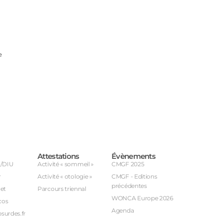
e
Attestations
Évènements
U/DIU
Activité « sommeil »
CMGF 2025
r
Activité « otologie »
CMGF - Editions
précédentes
et
Parcours triennal
WONCA Europe 2026
cos
Agenda
bsurdes.fr