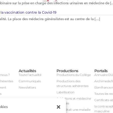
naire sur la prise en charge des infections urinaires en médecine de [
la vaccination contre la Covid-19
alité. La place des médecins généralistes est au centre de la […]
Actualités
Productions
Portails
nous ?
Toute l’actualité
Productions du Collège
Annuaire D
dhérentes
Communiqués
Productions des
Archimede.f
structures adhérentes
rent
Newsletters
Ebmfrance.n
Labellisation
s
Toutes les re
Addictions et médecine
Certificats-a
générale
okies
avail
la contracept
Et si c’était une maladie
masculine
nuel