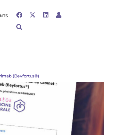
NTS
évimab (Beyfortus®)