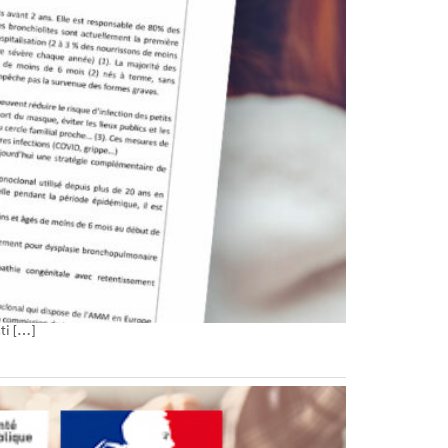
ti […]