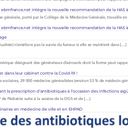
: ebmfrance.net intègre la nouvelle recommandation de la HAS à
 générale, porté par le Collège de la Médecine Générale, travaille en
: ebmfrance.net intègre la nouvelle recommandation de la HAS à
tage
liste) n’améliore pas la survie du fumeur si elle se maintient dans […]
énérique désignant des générateurs d’aérosols dont la forme peut rappel
dans leur cabinet contre la Covid-19 !
es scolaires, 29 000 médecins généralistes (environ 53 % de médecin gén
 prescription d’antibiotiques à l’occasion des infections aigu
e Pédiatrie suite à la saisine de la DGS et de […]
rinaires en médecine de ville et en EHPAD