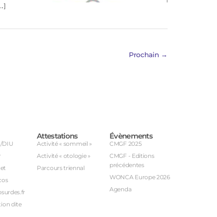
…]
Prochain
→
Attestations
Évènements
U/DIU
Activité « sommeil »
CMGF 2025
r
Activité « otologie »
CMGF - Editions
précédentes
et
Parcours triennal
WONCA Europe 2026
cos
Agenda
bsurdes.fr
ion dite