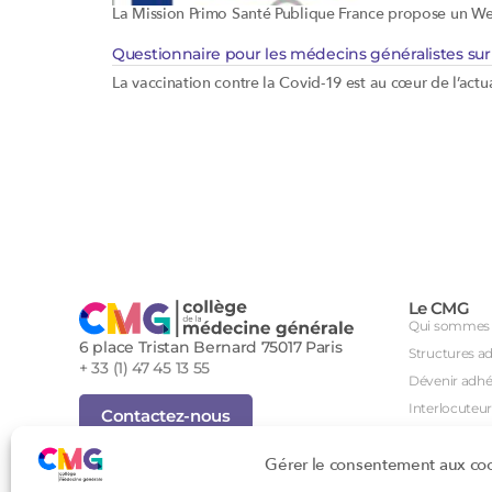
La Mission Primo Santé Publique France propose un Webi
Questionnaire pour les médecins généralistes sur 
La vaccination contre la Covid-19 est au cœur de l’actu
Le CMG
Qui sommes 
6 place Tristan Bernard 75017 Paris
Structures a
+ 33 (1) 47 45 13 55
Dévenir adhé
Interlocuteur
Contactez-nous
International
Inscription Newsletter
Gérer le consentement aux co
Groupes de tr
Foire aux questions (FAQ)
Séminaire an