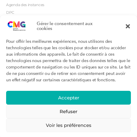
Agenda des instances
DPC
CSI
Gérer le consentement aux
Orientations prioritaires
cookies
Textes règlementaires
Productions
Portails
Pour offrir les meilleures expériences, nous utilisons des
Productions du Collège
Annuaire DU/DIU
technologies telles que les cookies pour stocker et/ou accéder
Productions des structures
Archimede.fr
aux informations des appareils. Le fait de consentir à ces
adhérentes
technologies nous permettra de traiter des données telles que le
Ebmfrance.net
Labellisation
comportement de navigation ou les ID uniques sur ce site. Le fait
Toutes les recos
de ne pas consentir ou de retirer son consentement peut avoir
Addictions et médecine générale
Certificats-absurdes.fr
un effet négatif sur certaines caractéristiques et fonctions.
Et si c’était une maladie rare ?
la contraception dite masculine
Santé planétaire en médecine
générale
Accepter
Attestations
Évènements
Activité « sommeil »
CMGF 2025
Refuser
Activité « otologie »
CMGF - Editions précédentes
Parcours triennal
WONCA Europe 2026
Voir les préférences
Agenda