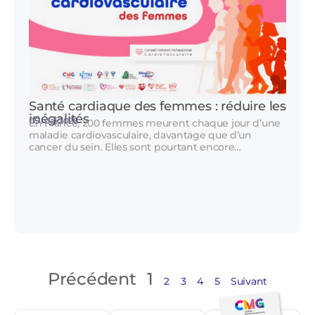
Santé cardiaque des femmes : réduire les
inégalités
05 mai 2026
En France, 200 femmes meurent chaque jour d’une
maladie cardiovasculaire, davantage que d’un
cancer du sein. Elles sont pourtant encore…
Précédent
1
2
3
4
5
Suivant