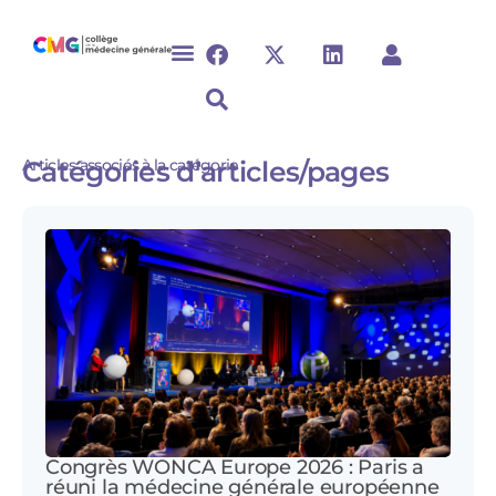
Articles associés à la catégorie
Catégories d’articles/pages
Congrès WONCA Europe 2026 : Paris a
réuni la médecine générale européenne