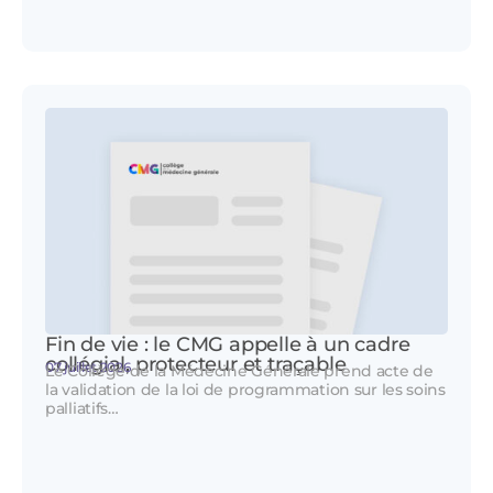
Fin de vie : le CMG appelle à un cadre
collégial, protecteur et traçable
07 juillet 2026
Le Collège de la Médecine Générale prend acte de
la validation de la loi de programmation sur les soins
palliatifs…