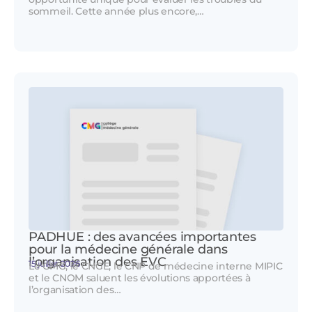
sommeil. Cette année plus encore,…
PADHUE : des avancées importantes
pour la médecine générale dans
l’organisation des EVC
15 juillet 2026
Le CMG, le CNGE, le CNP de médecine interne MIPIC
et le CNOM saluent les évolutions apportées à
l’organisation des…