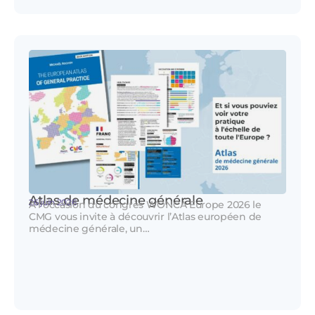
Atlas de médecine générale
26 juin 2026
A l’occasion du congrès WONCA Europe 2026 le
CMG vous invite à découvrir l’Atlas européen de
médecine générale, un…