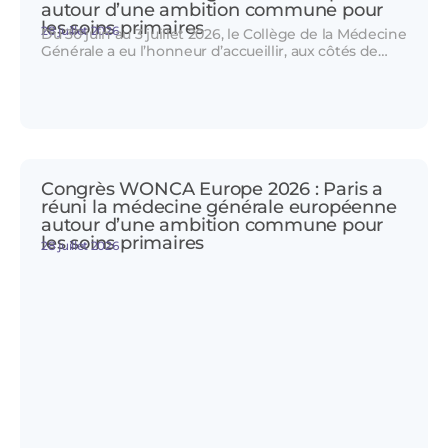
autour d’une ambition commune pour
les soins primaires
28 juillet 2026
Du 30 juin au 3 juillet 2026, le Collège de la Médecine
Générale a eu l’honneur d’accueillir, aux côtés de…
Congrès WONCA Europe 2026 : Paris a
réuni la médecine générale européenne
autour d’une ambition commune pour
les soins primaires
28 juillet 2026