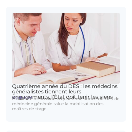
Quatrième année du DES : les médecins
généralistes tiennent leurs
engagements, l’État doit tenir les siens
22 juin 2026
Le comité de suivi de la quatrième année du DES de
médecine générale salue la mobilisation des
maîtres de stage…