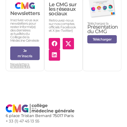
Le CMG sur
les réseaux
Newsletters
sociaux
Inscrivez-vous aux
Retrouvez-nous
Téléchargez la
newsletters pour
sur nos comptes
Présentation
rester informé(e)
officiels Facebook
des dernières
et X (ex-Twitter)
du CMG
actualités du
Collège de la
Télécharger
Médecine Générale
Je
m'inscris
Newsletters
précédentes
6 place Tristan Bernard 75017 Paris
+ 33 (1) 47 45 13 55