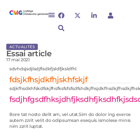
ACTUALITÉS
Essai article
17 mai 2021
sdvhdsjsdjlsdjflsdkfjsldfjksldfhl
fdsjkfhsjdkfhjskhfskjf
sdjkfhsdkhfskdfskjfhsfksfsfsfsdfshdkjfhsjdkfhsdkjfhsdkjfhs
fsdjhfgsdfhksjdhfjksdhfjksdhfkjsds
Bore tat nosto delit am, vel utat.Sim do dolor ing exeros
autem zzrit velit do odipsumsan esequis ismolese minis
nim zzrit luptat.