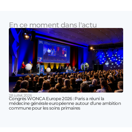
En ce moment dans l'actu
28 juillet 2026
Congrès WONCA Europe 2026 : Paris a réuni la
médecine générale européenne autour d’une ambition
17 jui
commune pour les soins primaires
Prof
!