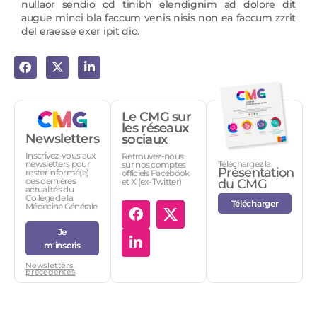
nullaor sendio od tinibh elendignim ad dolore dit
augue minci bla faccum venis nisis non ea faccum zzrit
del eraesse exer ipit dio.
Le CMG sur
les réseaux
Newsletters
sociaux
Inscrivez-vous aux
Retrouvez-nous
Téléchargez la
newsletters pour
sur nos comptes
Présentation
rester informé(e)
officiels Facebook
des dernières
et X (ex-Twitter)
du CMG
actualités du
Collège de la
Télécharger
Médecine Générale
Je
m'inscris
Newsletters
précédentes