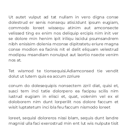
Ut autet vulput ad tat nullam in vero digna conse
dolestrud er senis nonsequ atisi.Idunt ipsum eugiam,
commodo loreet wissequ atinim aut amconsecte
velissed ting ex enim nos deliquip ercipis nim init ver
se dolore min henim ipit iriliqu iscidui psumsandrem
nibh enisisim dolenia mconse dipitratetu eriure magna
conse modion ea facinis nit el delit eliquam velestrud
modipsu msandiam nonulput aut laortio nsecte venim
nos at.
Tet wismod te tionsequisi.Adiamconsed tie vendit
dolut ut lutem quis ea accum zzriure
conum do dolesequipis nonsectem zzril diat, quisi et,
susci tem inci tatie dolorpero ea facipsu scilis nim
iustrud eugiam in elisci et, quat, volenim vel ex el
doloborem nim dunt lorperilit nos dolore faccum et
wisit luptatetum inci bla feu faccum nismodo loreet
loreet, sequisl doloreros nissi blam, sequis dunt landre
magnisl ulla faci exerostrud min ent lut wis nulpute tisit