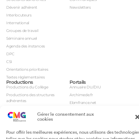
Dévenir adhérent
Newsletters
Interlocuteurs
International
Groupes de travail
Séminaire annuel
Agenda des instances
DPC
CSI
Orientations prioritaires
Textes règlementaires
Productions
Portails
Productions du Collège
Annuaire DU/DIU
Productions des structures
Archimede.fr
adhérentes
Ebmfrance.net
Labellisation
Toutes les recos
Gérer le consentement aux
Addictions et médecine générale
Certificats-absurdes.fr
cookies
Et si c’était une maladie rare ?
la contraception dite masculine
Pour offrir les meilleures expériences, nous utilisons des technologie
Santé planétaire en médecine
générale
telles que les cookies pour stocker et/ou accéder aux informations