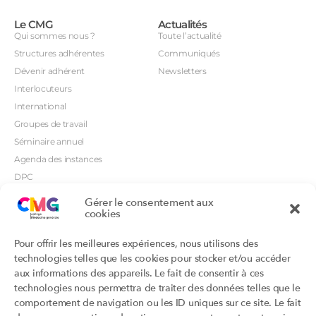
Le CMG
Actualités
Qui sommes nous ?
Toute l’actualité
Structures adhérentes
Communiqués
Dévenir adhérent
Newsletters
Interlocuteurs
International
Groupes de travail
Séminaire annuel
Agenda des instances
DPC
CSI
Gérer le consentement aux
cookies
Orientations prioritaires
Textes règlementaires
Productions
Portails
Pour offrir les meilleures expériences, nous utilisons des
Productions du Collège
Annuaire DU/DIU
technologies telles que les cookies pour stocker et/ou accéder
Productions des structures
Archimede.fr
aux informations des appareils. Le fait de consentir à ces
adhérentes
technologies nous permettra de traiter des données telles que le
Ebmfrance.net
Labellisation
comportement de navigation ou les ID uniques sur ce site. Le fait
Toutes les recos