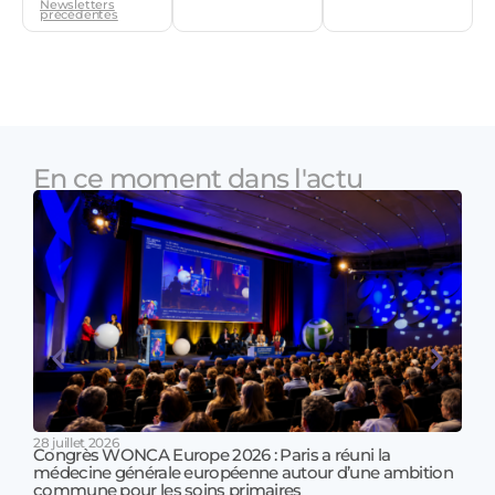
Newsletters
précédentes
En ce moment dans l'actu
28 juillet 2026
Congrès WONCA Europe 2026 : Paris a réuni la
médecine générale européenne autour d’une ambition
17 jui
commune pour les soins primaires