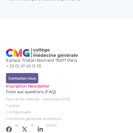
Prof
!
6 place Tristan Bernard 75017 Paris
+ 33 (1) 47 45 13 55
Contactez-nous
Inscription Newsletter
Foire aux questions (FAQ)
Tous droits réservés - Novembre 2023
Cookies
Confidentialité
Conditions générales d'utilisation
Conception : John Brightman