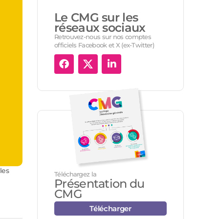
Le CMG sur les
réseaux sociaux
Retrouvez-nous sur nos comptes
officiels Facebook et X (ex-Twitter)
les
Téléchargez la
Présentation du
CMG
Télécharger