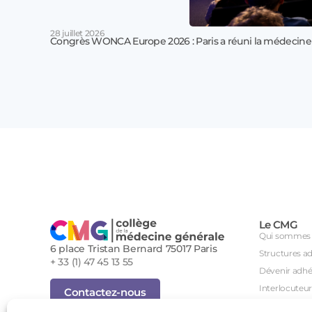
28 juillet 2026
Congrès WONCA Europe 2026 : Paris a réuni la médecine
Le CMG
Qui sommes 
6 place Tristan Bernard 75017 Paris
Structures a
+ 33 (1) 47 45 13 55
Dévenir adhé
Interlocuteur
Contactez-nous
International