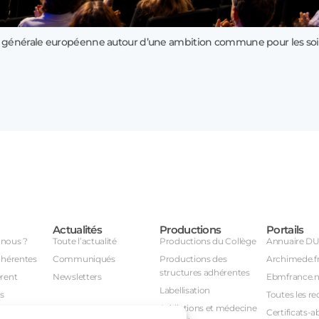
 générale européenne autour d’une ambition commune pour les soi
Actualités
Productions
Portails
nous ?
Toute l’actualité
Productions du Collège
Annuaire D
dhérentes
Communiqués
Productions des
Archimede.f
structures adhérentes
rent
Newsletters
Ebmfrance.n
Labellisation
s
Toutes les re
Addictions et médecine
Certificats-a