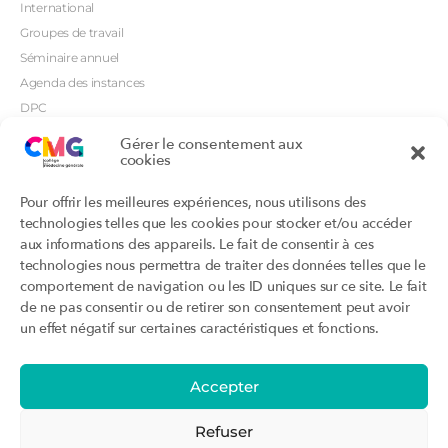
International
Groupes de travail
Séminaire annuel
Agenda des instances
DPC
CSI
Gérer le consentement aux
cookies
Orientations prioritaires
Textes règlementaires
Productions
Portails
Pour offrir les meilleures expériences, nous utilisons des
Productions du Collège
Annuaire DU/DIU
technologies telles que les cookies pour stocker et/ou accéder
Productions des structures
Archimede.fr
aux informations des appareils. Le fait de consentir à ces
adhérentes
technologies nous permettra de traiter des données telles que le
Ebmfrance.net
Labellisation
comportement de navigation ou les ID uniques sur ce site. Le fait
Toutes les recos
de ne pas consentir ou de retirer son consentement peut avoir
Addictions et médecine générale
Certificats-absurdes.fr
un effet négatif sur certaines caractéristiques et fonctions.
Et si c’était une maladie rare ?
la contraception dite masculine
Santé planétaire en médecine
générale
Accepter
Attestations
Évènements
Activité « sommeil »
CMGF 2025
Refuser
Activité « otologie »
CMGF - Editions précédentes