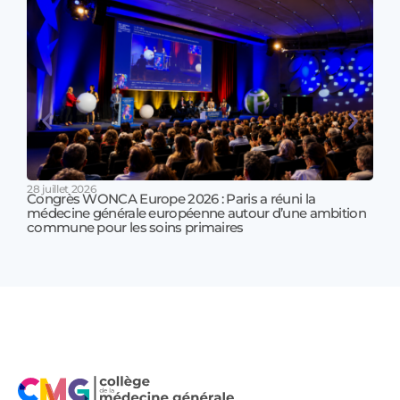
28 juillet 2026
Congrès WONCA Europe 2026 : Paris a réuni la
médecine générale européenne autour d’une ambition
17 jui
commune pour les soins primaires
Prof
!