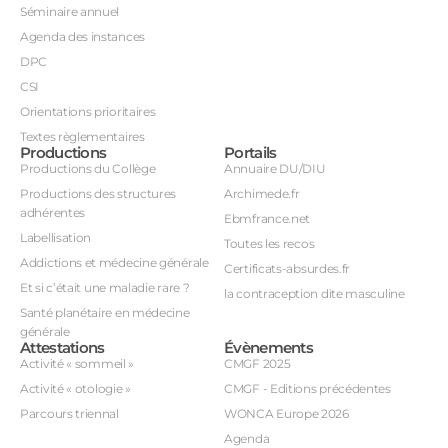
Séminaire annuel
Agenda des instances
DPC
CSI
Orientations prioritaires
Textes règlementaires
Productions
Portails
Productions du Collège
Annuaire DU/DIU
Productions des structures
Archimede.fr
adhérentes
Ebmfrance.net
Labellisation
Toutes les recos
Addictions et médecine générale
Certificats-absurdes.fr
Et si c’était une maladie rare ?
la contraception dite masculine
Santé planétaire en médecine
générale
Attestations
Évènements
Activité « sommeil »
CMGF 2025
Activité « otologie »
CMGF - Editions précédentes
Parcours triennal
WONCA Europe 2026
Agenda