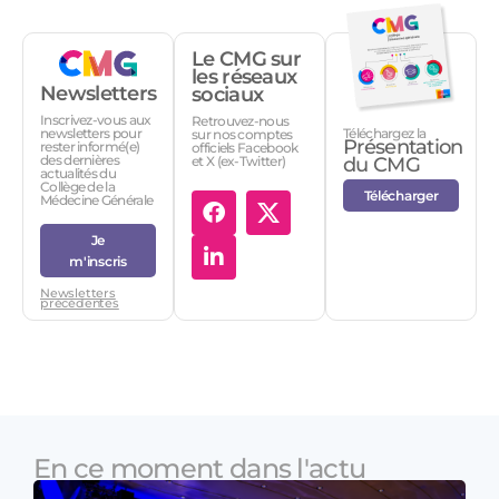
Le CMG sur
les réseaux
Newsletters
sociaux
Inscrivez-vous aux
Retrouvez-nous
Téléchargez la
newsletters pour
sur nos comptes
Présentation
rester informé(e)
officiels Facebook
des dernières
et X (ex-Twitter)
du CMG
actualités du
Collège de la
Télécharger
Médecine Générale
Je
m'inscris
Newsletters
précédentes
En ce moment dans l'actu