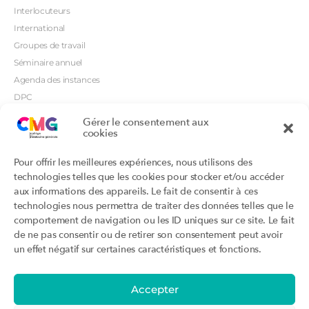
Interlocuteurs
International
Groupes de travail
Séminaire annuel
Agenda des instances
DPC
CSI
Gérer le consentement aux
Orientations prioritaires
cookies
Textes règlementaires
Productions
Portails
Pour offrir les meilleures expériences, nous utilisons des
Productions du Collège
Annuaire DU/DIU
technologies telles que les cookies pour stocker et/ou accéder
Productions des structures
Archimede.fr
aux informations des appareils. Le fait de consentir à ces
adhérentes
technologies nous permettra de traiter des données telles que le
Ebmfrance.net
Labellisation
comportement de navigation ou les ID uniques sur ce site. Le fait
Toutes les recos
de ne pas consentir ou de retirer son consentement peut avoir
Addictions et médecine générale
Certificats-absurdes.fr
un effet négatif sur certaines caractéristiques et fonctions.
Et si c’était une maladie rare ?
la contraception dite masculine
Santé planétaire en médecine
générale
Accepter
Attestations
Évènements
Activité « sommeil »
CMGF 2025