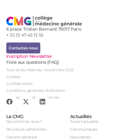
6 place Tristan Bernard 75017 Paris
+ 33 (1) 47 45 13 55
Contactez-nous
Inscription Newsletter
Foire aux questions (FAQ)
Tous droits réservés - Novembre 2023
Cookies
Confidentialité
Conditions générales d'utilisation
Conception : John Brightman
Le CMG
Actualités
Qui sommes nous ?
Toute l’actualité
Structures adhérentes
Communiqués
Dévenir adhérent
Newsletters